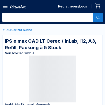
Zurück zu den Produktdetails
IPS e.max CAD LT Cerec /
Registrieren/Login
inLab, I12, A3, Refill,
Von Ivoclar GmbH
Packung à 5 Stück
Zurück zur Suche
IPS e.max CAD LT Cerec / inLab, I12, A3,
Refill, Packung à 5 Stück
Von Ivoclar GmbH
(exkl. MwSt., zzgl. Versand)