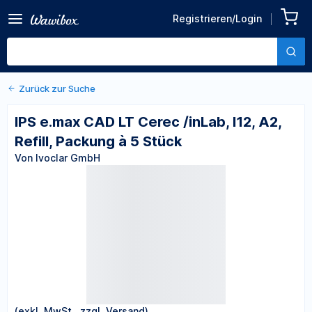
Zurück zu den Produktdetails
IPS e.max CAD LT Cerec
Registrieren/Login
/inLab, I12, A2, Refill,
Von Ivoclar GmbH
Packung à 5 Stück
Zurück zur Suche
IPS e.max CAD LT Cerec /inLab, I12, A2,
Refill, Packung à 5 Stück
Von Ivoclar GmbH
(exkl. MwSt., zzgl. Versand)