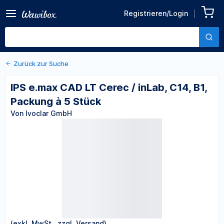
Zurück zu den Produktdetails
IPS e.max CAD LT Cerec /
Registrieren/Login
inLab, C14, B1, Packung à 5
Von Ivoclar GmbH
Stück
Zurück zur Suche
IPS e.max CAD LT Cerec / inLab, C14, B1,
Packung à 5 Stück
Von Ivoclar GmbH
(exkl. MwSt., zzgl. Versand)