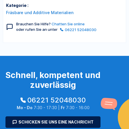
Kategorie :
Fräsbare und Additive Materialien
Brauchen Sie Hilfe?
Chatten Sie online
oder rufen Sie an unter
06221 52048030
Schnell, kompetent und
zuverlässig
06221 52048030
Mo - Do
7:30 - 17:30 |
Fr
7:30 - 16:00
SCHICKEN SIE UNS EINE NACHRICHT