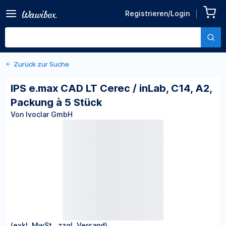
Zurück zu den Produktdetails
IPS e.max CAD LT Cerec /
Registrieren/Login
inLab, C14, A2, Packung à 5
Von Ivoclar GmbH
Stück
Zurück zur Suche
IPS e.max CAD LT Cerec / inLab, C14, A2,
Packung à 5 Stück
Von Ivoclar GmbH
(exkl. MwSt., zzgl. Versand)