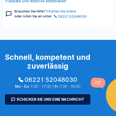
Fräsbare und Additive Materialien
Brauchen Sie Hilfe?
Chatten Sie online
oder rufen Sie an unter
06221 52048030
Schnell, kompetent und
zuverlässig
06221 52048030
Mo - Do
7:30 - 17:30 |
Fr
7:30 - 16:00
SCHICKEN SIE UNS EINE NACHRICHT