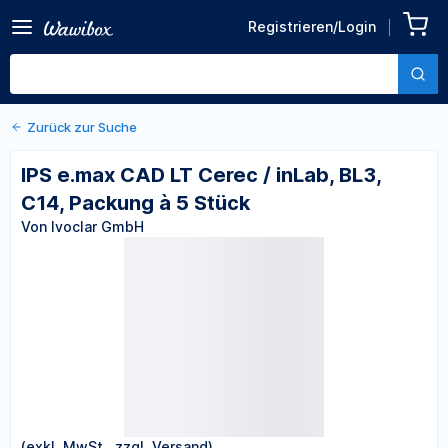
Zurück zu den Produktdetails
IPS e.max CAD LT Cerec /
Registrieren/Login
inLab, BL3, C14, Packung à 5
Von Ivoclar GmbH
Stück
Zurück zur Suche
IPS e.max CAD LT Cerec / inLab, BL3,
C14, Packung à 5 Stück
Von Ivoclar GmbH
(exkl. MwSt., zzgl. Versand)