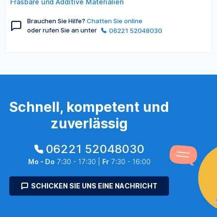
Fräsbare und Additive Materialien
Brauchen Sie Hilfe?
Chatten Sie online
oder rufen Sie an unter
06221 52048030
Schnell, kompetent und
zuverlässig
06221 52048030
Mo - Do
7:30 - 17:30 |
Fr
7:30 - 16:00
SCHICKEN SIE UNS EINE NACHRICHT