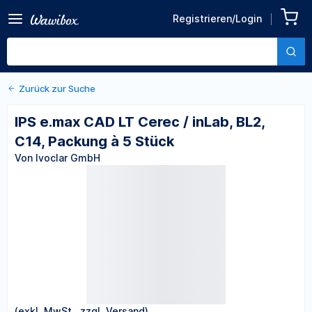
Zurück zu den Produktdetails
IPS e.max CAD LT Cerec /
Registrieren/Login
inLab, BL2, C14, Packung à 5
Von Ivoclar GmbH
Stück
Zurück zur Suche
IPS e.max CAD LT Cerec / inLab, BL2,
C14, Packung à 5 Stück
Von Ivoclar GmbH
(exkl. MwSt., zzgl. Versand)