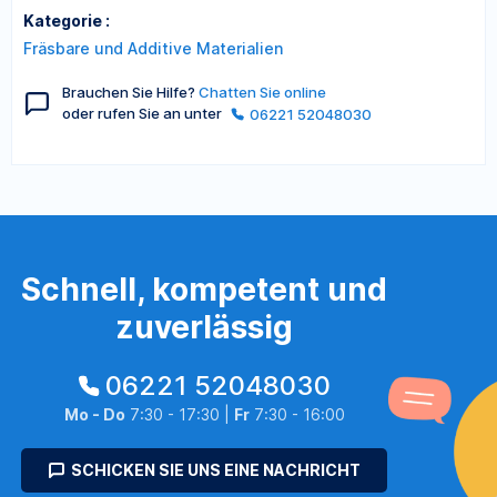
Kategorie :
Fräsbare und Additive Materialien
Brauchen Sie Hilfe?
Chatten Sie online
oder rufen Sie an unter
06221 52048030
Schnell, kompetent und
zuverlässig
06221 52048030
Mo - Do
7:30 - 17:30 |
Fr
7:30 - 16:00
SCHICKEN SIE UNS EINE NACHRICHT