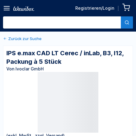
Zurück zu den Produktdetails
IPS e.max CAD LT Cerec /
Registrieren/Login
inLab, B3, I12, Packung à 5
Von Ivoclar GmbH
Stück
Zurück zur Suche
IPS e.max CAD LT Cerec / inLab, B3, I12,
Packung à 5 Stück
Von Ivoclar GmbH
(exkl. MwSt., zzgl. Versand)