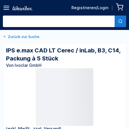
Zurück zu den Produktdetails
IPS e.max CAD LT Cerec /
Registrieren/Login
inLab, B3, C14, Packung à 5
Von Ivoclar GmbH
Stück
Zurück zur Suche
IPS e.max CAD LT Cerec / inLab, B3, C14,
Packung à 5 Stück
Von Ivoclar GmbH
(exkl. MwSt., zzgl. Versand)