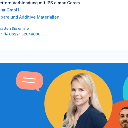
eitere Verblendung mit IPS e.max Ceram
clar GmbH
sbare und Additive Materialien
atten Sie online
er
06221 52048030