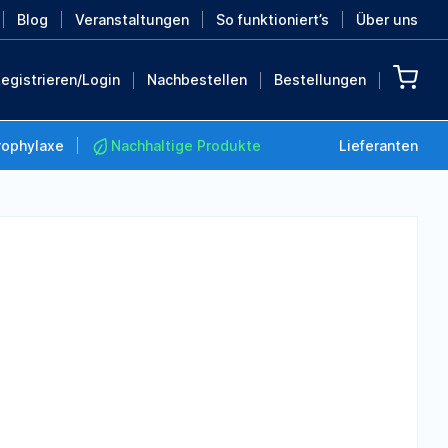
Blog
Veranstaltungen
So funktioniert’s
Über uns
egistrieren/Login
Nachbestellen
Bestellungen
rophylaxe
Nachhaltige Produkte
Lieferanten
Nachhaltige Produkte
Retten Sie die Erde mit
diesen nachhaltigen
Produkten
MEHR ENTDECKEN