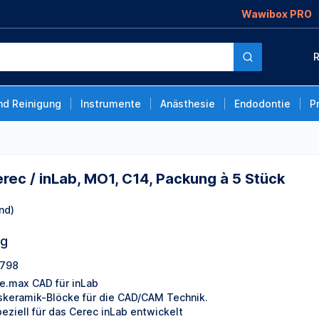
Wawibox PRO
O1, C14, Packung à 5
R
nd Reinigung
Instrumente
Anästhesie
Endodontie
P
rec / inLab, MO1, C14, Packung à 5 Stück
nd)
ng
798
 e.max CAD für inLab
skeramik-Blöcke für die CAD/CAM Technik.
peziell für das Cerec inLab entwickelt