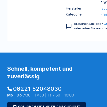
* W
Hersteller :
Ivo
Kategorie :
Frä
Brauchen Sie Hilfe?
Ch
oder rufen Sie an unt
Schnell, kompetent und
zuverlässig
06221 52048030
Mo - Do
7:30 - 17:30 |
Fr
7:30 - 16:00
SCHICKEN SIE UNS EINE NACHRICHT