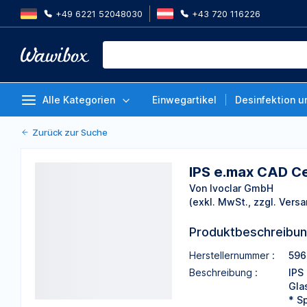
+49 6221 52048030
+43 720 116226
IPS e.max CAD Cerec / inLab, M
Stück
Von Ivoclar GmbH
Alle Kategorien
Einwegartikel
Desinfektion u
Zurück zur Suche
IPS e.max CAD Ce
Von Ivoclar GmbH
(exkl. MwSt., zzgl. Versa
Produktbeschreibu
Herstellernummer :
596
Beschreibung :
IPS
Gla
* S