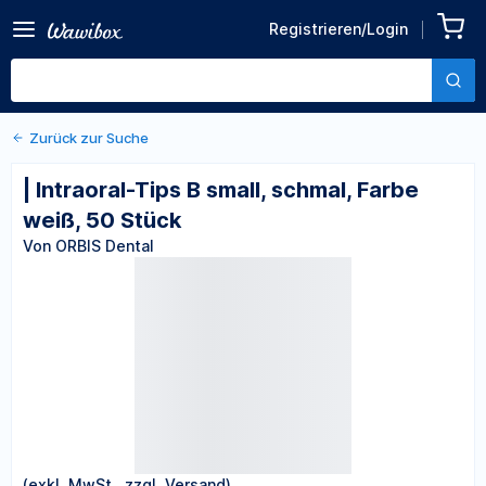
Zurück zu den Produktdetails
| Intraoral-Tips B small,
Registrieren/Login
schmal, Farbe weiß, 50
Von ORBIS Dental
Stück
Zurück zur Suche
| Intraoral-Tips B small, schmal, Farbe
weiß, 50 Stück
Von ORBIS Dental
(exkl. MwSt., zzgl. Versand)