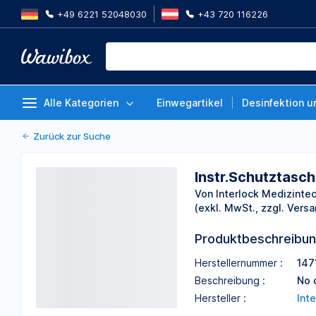
+49 6221 52048030
+43 720 116226
Instr.Schutztasche Folie bis 2
Von Interlock Medizintechnik GmbH
Alle Kategorien
Einwegartikel
Desinfektion u
Zurück zur Suche
Instr.Schutztasc
Von Interlock Medizint
(exkl. MwSt., zzgl. Versa
Produktbeschreibu
Herstellernummer :
147
Beschreibung :
No 
Hersteller :
Int