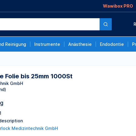
Wawibox PRO
5mm 1000St
R
nd Reinigung
Instrumente
Anästhesie
Endodontie
P
he Folie bis 25mm 1000St
echnik GmbH
nd)
ng
1
description
erlock Medizintechnik GmbH