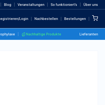
Blog
Veranstaltungen
So funktioniert’s
Über uns
egistrieren/Login
Nachbestellen
Bestellungen
rophylaxe
Nachhaltige Produkte
Lieferanten
Nachhaltige Produkte
Retten Sie die Erde mit
diesen nachhaltigen
Produkten
MEHR ENTDECKEN