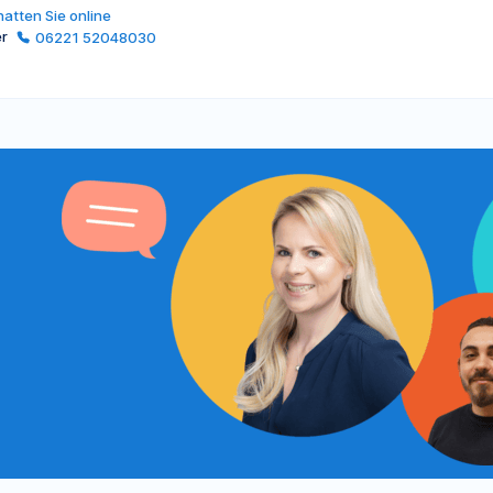
atten Sie online
er
06221 52048030