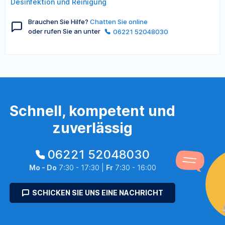
Desinfektion und Reinigung
Brauchen Sie Hilfe?
Chatten Sie online
oder rufen Sie an unter
06221 52048030
Schnell, kompetent und
zuverlässig
06221 52048030
Mo - Do
7:30 - 17:30 |
Fr
7:30 - 16:00
SCHICKEN SIE UNS EINE NACHRICHT