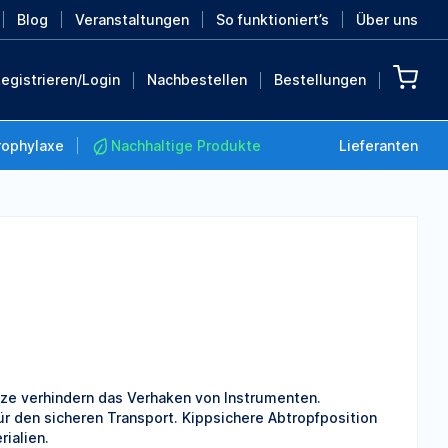
Blog
Veranstaltungen
So funktioniert’s
Über uns
egistrieren/Login
Nachbestellen
Bestellungen
rophylaxe
Nachhaltige Produkte
Lieferanten
Nachhaltige Produkte
Retten Sie die Erde mit
diesen nachhaltigen
Produkten
MEHR ENTDECKEN
ze verhindern das Verhaken von Instrumenten.
für den sicheren Transport. Kippsichere Abtropfposition
ialien.