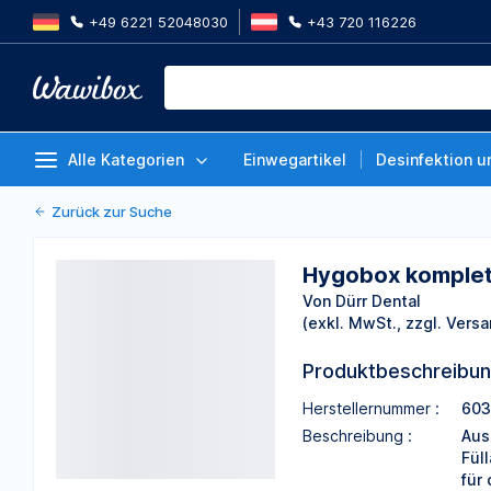
+49 6221 52048030
+43 720 116226
Hygobox komplett, Siebeinsatz 
gelb, Stück
Von Dürr Dental
Alle Kategorien
Einwegartikel
Desinfektion u
Zurück zur Suche
Hygobox komplett
Von Dürr Dental
(exkl. MwSt., zzgl. Versa
Produktbeschreibu
Herstellernummer :
603
Beschreibung :
Aus
Fül
für