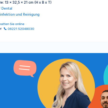
e: 13 x 32,5 x 21 cm (H x B x T)
r Dental
infektion und Reinigung
atten Sie online
er
06221 52048030