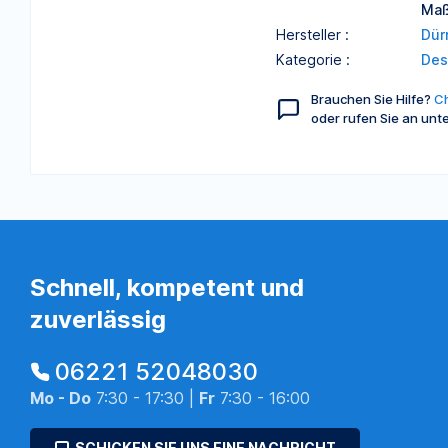
Maß
Hersteller :
Dür
Kategorie :
Des
Brauchen Sie Hilfe?
Ch
oder rufen Sie an unt
Schnell, kompetent und
zuverlässig
06221 52048030
Mo - Do
7:30 - 17:30 |
Fr
7:30 - 16:00
SCHICKEN SIE UNS EINE NACHRICHT