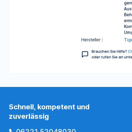
gem
Aus
Beh
erm
Kom
Umg
Hersteller :
Tig
Brauchen Sie Hilfe?
Ch
oder rufen Sie an unt
Schnell, kompetent und
zuverlässig
06221 52048030