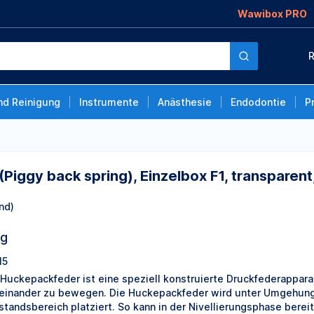
Wawibox PRO
ng), Einzelbox F1,
R
nd Reinigung
Instrumente
Anästhesie
Endodontie
P
Piggy back spring), Einzelbox F1, transparent
nd)
ng
15
 Huckepackfeder ist eine speziell konstruierte Druckfederappar
einander zu bewegen. Die Huckepackfeder wird unter Umgehung 
standsbereich platziert. So kann in der Nivellierungsphase bere