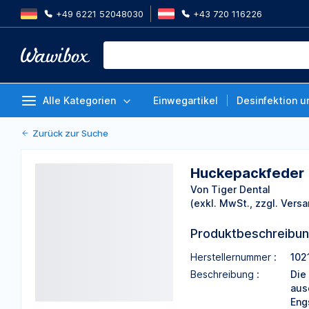
+49 6221 52048030
+43 720 116226
Huckepackfeder (Piggy back spri
transparent, Packung 5 Stück
Von Tiger Dental
Alle Kategorien
Einwegartikel
Desinfektion u
Zurück zur Suche
Huckepackfeder (
Von Tiger Dental
(exkl. MwSt., zzgl. Versa
Produktbeschreibu
Herstellernummer :
102
Beschreibung :
Die
aus
Eng