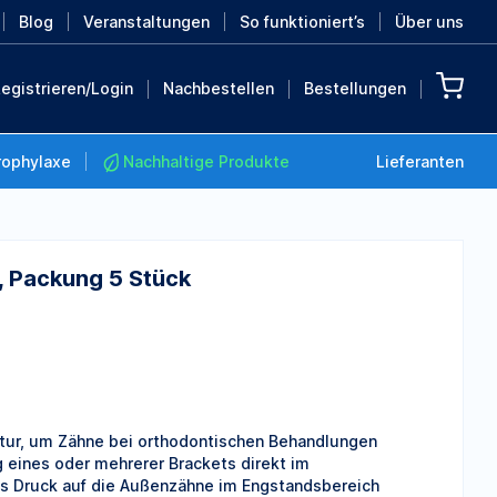
Blog
Veranstaltungen
So funktioniert’s
Über uns
egistrieren/Login
Nachbestellen
Bestellungen
rophylaxe
Nachhaltige Produkte
Lieferanten
, Packung 5 Stück
Nachhaltige Produkte
Retten Sie die Erde mit
diesen nachhaltigen
Produkten
MEHR ENTDECKEN
atur, um Zähne bei orthodontischen Behandlungen
eines oder mehrerer Brackets direkt im
its Druck auf die Außenzähne im Engstandsbereich