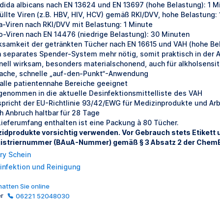
dida albicans nach EN 13624 und EN 13697 (hohe Belastung): 1 M
üllte Viren (z.B. HBV, HIV, HCV) gemäß RKI/DVV, hohe Belastung:
a-Viren nach RKI/DVV mit Belastung: 1 Minute
o-Viren nach EN 14476 (niedrige Belastung): 30 Minuten
ksamkeit der getränkten Tücher nach EN 16615 und VAH (hohe Bel
n separates Spender-System mehr nötig, somit praktisch in der
nell wirksam, besonders materialschonend, auch für alkholsensi
fache, schnelle „auf-den-Punkt“-Anwendung
 alle patientennahe Bereiche geeignet
genommen in die aktuelle Desinfektionsmittelliste des VAH
spricht der EU-Richtlinie 93/42/EWG für Medizinprodukte und A
h Anbruch haltbar für 28 Tage
Lieferumfang enthalten ist eine Packung à 80 Tücher.
zidprodukte vorsichtig verwenden. Vor Gebrauch stets Etikett
istriernummer (BAuA-Nummer) gemäß § 3 Absatz 2 der ChemB
ry Schein
infektion und Reinigung
atten Sie online
er
06221 52048030