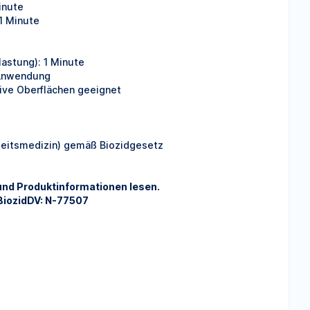
inute
 1 Minute
astung): 1 Minute
 Anwendung
tive Oberflächen geeignet
rbeitsmedizin) gemäß Biozidgesetz
 und Produktinformationen lesen.
iozidDV: N-77507