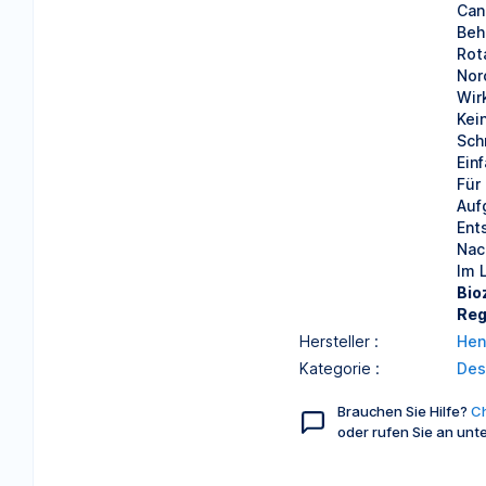
Can
Beh
Rot
Nor
Wir
Kei
Sch
Ein
Für
Auf
Ent
Nac
Im 
Bio
Reg
Hersteller :
Hen
Kategorie :
Des
Brauchen Sie Hilfe?
Ch
oder rufen Sie an unt