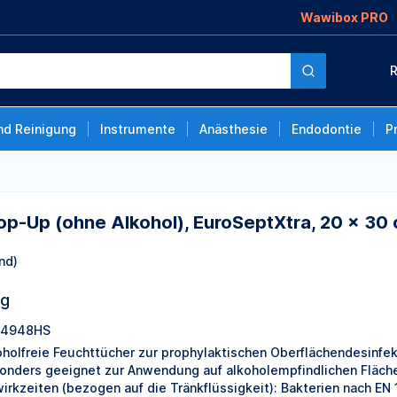
Wawibox PRO
ohol), EuroSeptXtra,
R
er
nd Reinigung
Instrumente
Anästhesie
Endodontie
P
-Up (ohne Alkohol), EuroSeptXtra, 20 × 30 
nd)
ng
84948HS
oholfreie Feuchttücher zur prophylaktischen Oberflächendesinfek
onders geeignet zur Anwendung auf alkoholempfindlichen Fläche
wirkzeiten (bezogen auf die Tränkflüssigkeit): Bakterien nach EN