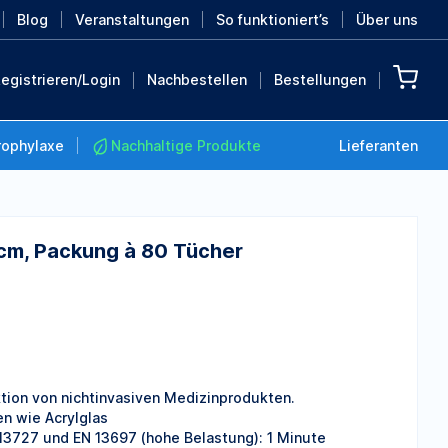
Blog
Veranstaltungen
So funktioniert’s
Über uns
egistrieren/Login
Nachbestellen
Bestellungen
rophylaxe
Nachhaltige Produkte
Lieferanten
cm, Packung à 80 Tücher
Nachhaltige Produkte
Retten Sie die Erde mit
diesen nachhaltigen
Produkten
MEHR ENTDECKEN
tion von nichtinvasiven Medizinprodukten.
n wie Acrylglas
 13727 und EN 13697 (hohe Belastung): 1 Minute