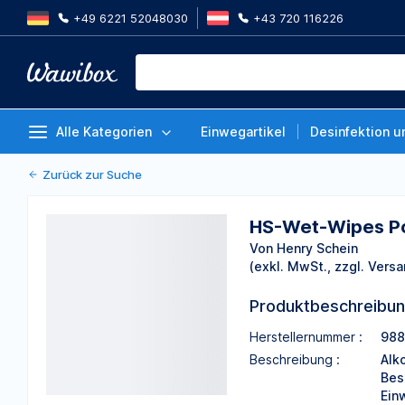
+49 6221 52048030
+43 720 116226
HS-Wet-Wipes Pop-Up (ohne Alk
20 × 30 cm, Packung à 80 Tüch
Von Henry Schein
Alle Kategorien
Einwegartikel
Desinfektion u
Zurück zur Suche
HS-Wet-Wipes Pop
Von Henry Schein
(exkl. MwSt., zzgl. Versa
Produktbeschreibu
Herstellernummer :
98
Beschreibung :
Alk
Bes
Ein