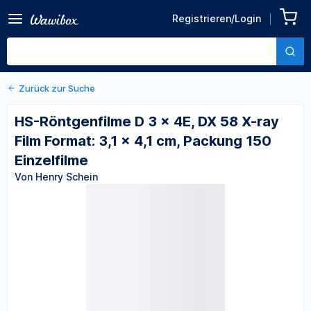
Zurück zu den Produktdetails
HS-Röntgenfilme D 3 x 4E,
Registrieren/Login
DX 58 X-ray Film Format: 3,1
Von Henry Schein
x 4,1 cm, Packung 150
Einzelfilme
Zurück zur Suche
HS-Röntgenfilme D 3 x 4E, DX 58 X-ray
Film Format: 3,1 x 4,1 cm, Packung 150
Einzelfilme
Von Henry Schein