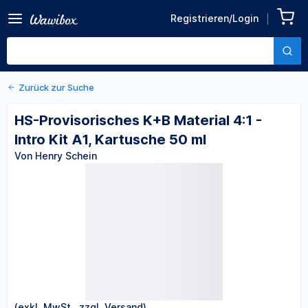
Zurück zu den Produktdetails
HS-Provisorisches K+B
Registrieren/Login
Material 4:1 - Intro Kit A1,
Von Henry Schein
Kartusche 50 ml
Zurück zur Suche
HS-Provisorisches K+B Material 4:1 -
Intro Kit A1, Kartusche 50 ml
Von Henry Schein
(exkl. MwSt., zzgl. Versand)