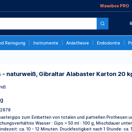
Wawibox PRO
ibraltar Alabaster
R
nd Reinigung
Instrumente
Anästhesie
Endodontie
P
- naturweiß, Gibraltar Alabaster Karton 20 k
nd)
ng
2878
bastergips zum Einbetten von totalen und partiellen Prothesen u
chungsverhältnis Wasser : Gips = 50 ml : 100 g, Mischdauer unte
indezeit: ca. 10 - 12 Minuten. Druckfestigkeit nach 1 Stunde: ca.