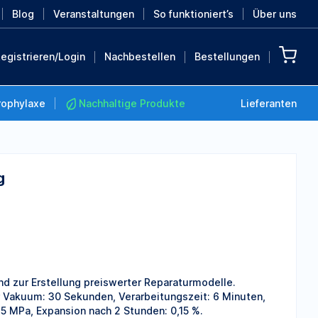
Blog
Veranstaltungen
So funktioniert’s
Über uns
egistrieren/Login
Nachbestellen
Bestellungen
rophylaxe
Nachhaltige Produkte
Lieferanten
g
Nachhaltige Produkte
Retten Sie die Erde mit
diesen nachhaltigen
Produkten
MEHR ENTDECKEN
nd zur Erstellung preiswerter Reparaturmodelle.
r Vakuum: 30 Sekunden, Verarbeitungszeit: 6 Minuten,
 15 MPa, Expansion nach 2 Stunden: 0,15 %.