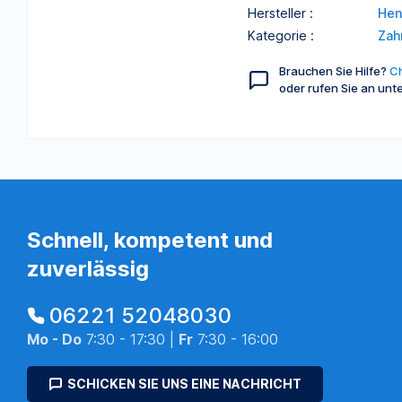
Hersteller :
Hen
Kategorie :
Zah
Brauchen Sie Hilfe?
Ch
oder rufen Sie an unt
Schnell, kompetent und
zuverlässig
06221 52048030
Mo - Do
7:30 - 17:30 |
Fr
7:30 - 16:00
SCHICKEN SIE UNS EINE NACHRICHT