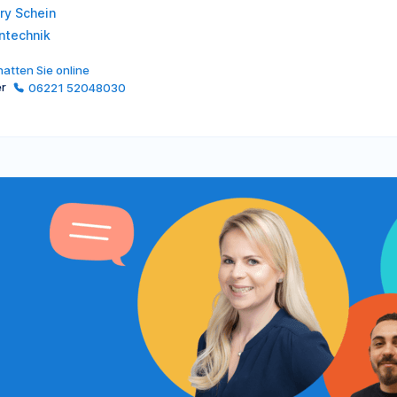
ry Schein
ntechnik
atten Sie online
er
06221 52048030