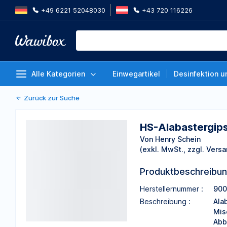
+49 6221 52048030
+43 720 116226
HS-Alabastergips - naturweiß, G
Karton 20 kg
Von Henry Schein
Alle Kategorien
Einwegartikel
Desinfektion u
Zurück zur Suche
HS-Alabastergips 
Von Henry Schein
(exkl. MwSt., zzgl. Versa
Produktbeschreibu
Herstellernummer :
900
Beschreibung :
Ala
Mis
Abb