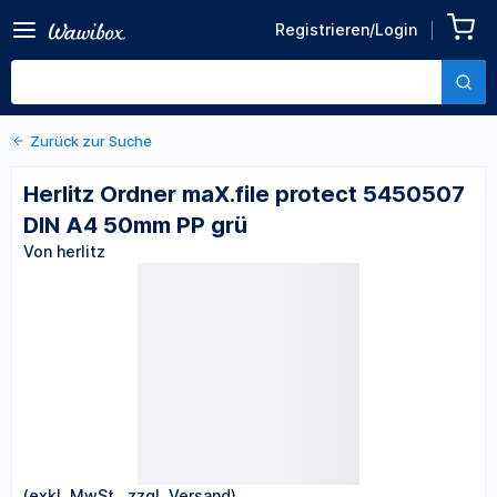
Zurück zu den Produktdetails
Herlitz Ordner maX.file
Registrieren/Login
protect 5450507 DIN A4
Von herlitz
50mm PP grü
Zurück zur Suche
Herlitz Ordner maX.file protect 5450507
DIN A4 50mm PP grü
Von herlitz
(exkl. MwSt., zzgl. Versand)