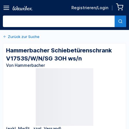
Zurück zu den Produktdetails
Hammerbacher
Registrieren/Login
Schiebetürenschrank
Von Hammerbacher
V1753S/W/N/SG 3OH ws/n
Zurück zur Suche
Hammerbacher Schiebetürenschrank
V1753S/W/N/SG 3OH ws/n
Von Hammerbacher
(exkl. MwSt., zzgl. Versand)