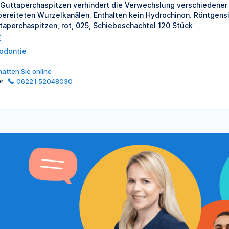
 Guttaperchaspitzen verhindert die Verwechslung verschiedener
bereiteten Wurzelkanälen. Enthalten kein Hydrochinon. Röntgensi
taperchaspitzen, rot, 025, Schiebeschachtel 120 Stück
E
odontie
atten Sie online
er
06221 52048030