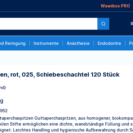
Wawibox PRO
Schiebeschachtel 120
R
nd Reinigung
Instrumente
Anästhesie
Endodontie
P
en, rot, 025, Schiebeschachtel 120 Stück
nd)
ng
952
taperchaspitzen Guttaperchaspitzen, aus homogener, biokompat
bilen Stifte ermöglichen eine dichte, wandständige Füllung und si
ignet. Leichtes Handling und hygienische Aufbewahrung durch Sc