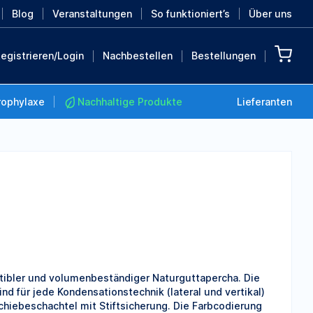
Blog
Veranstaltungen
So funktioniert’s
Über uns
egistrieren/Login
Nachbestellen
Bestellungen
rophylaxe
Nachhaltige Produkte
Lieferanten
Nachhaltige Produkte
Retten Sie die Erde mit
diesen nachhaltigen
Produkten
MEHR ENTDECKEN
ibler und volumenbeständiger Naturguttapercha. Die
nd für jede Kondensationstechnik (lateral und vertikal)
hiebeschachtel mit Stiftsicherung. Die Farbcodierung