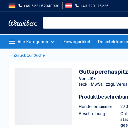
+49 6221 52048030
+43 720 116226
Guttaperchaspitzen, rot, 025, 
Stück
Von LIKE
Alle Kategorien
Einwegartikel
Desinfektion u
Zurück zur Suche
Guttaperchaspitz
Von LIKE
(exkl. MwSt., zzgl. Versa
Produktbeschreibu
Herstellernummer :
270
Beschreibung :
Gut
sta
gee