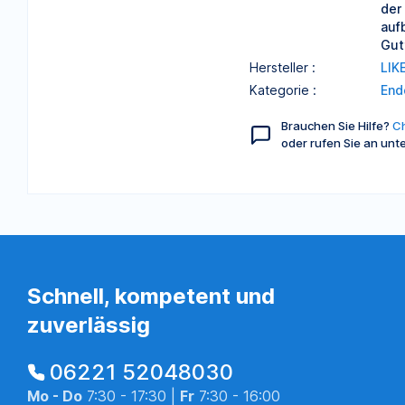
der
auf
Gut
Hersteller :
LIK
Kategorie :
End
Brauchen Sie Hilfe?
Ch
oder rufen Sie an unt
Schnell, kompetent und
zuverlässig
06221 52048030
Mo - Do
7:30 - 17:30 |
Fr
7:30 - 16:00