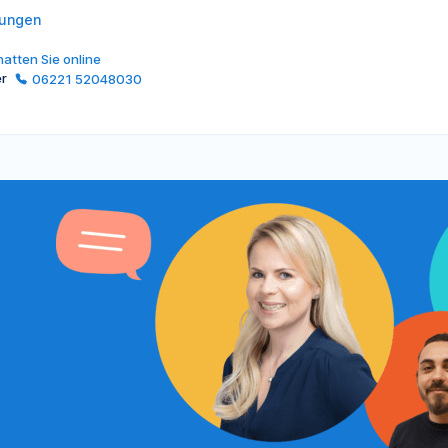
lungen
atten Sie online
er
06221 52048030