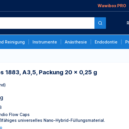
Wawibox PRO
Packung 20 x 0,25 g
R
nd Reinigung
Instrumente
Anästhesie
Endodontie
P
s 1883, A3,5, Packung 20 x 0,25 g
nd)
ng
3
ndio Flow Caps
eßfähiges universelles Nano-Hybrid-Füllungsmaterial.
o