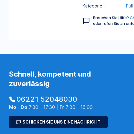
Kategorie :
Fül
Brauchen Sie Hilfe?
Ch
oder rufen Sie an unt
Schnell, kompetent und
zuverlässig
06221 52048030
Mo - Do
7:30 - 17:30 |
Fr
7:30 - 16:00
SCHICKEN SIE UNS EINE NACHRICHT