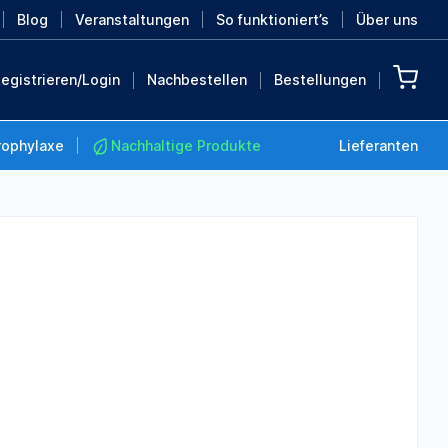
Blog
Veranstaltungen
So funktioniert’s
Über uns
egistrieren/Login
Nachbestellen
Bestellungen
rophylaxe
Nachhaltige Produkte
Lieferanten
Nachhaltige Produkte
Retten Sie die Erde mit
diesen nachhaltigen
Produkten
MEHR ENTDECKEN