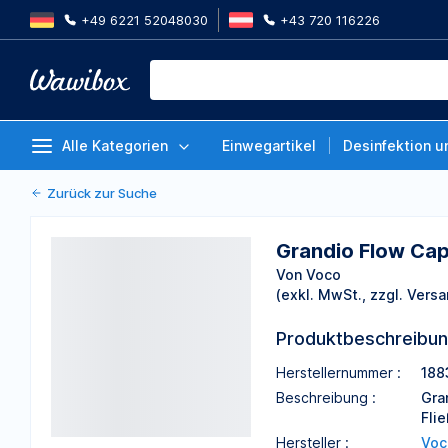
+49 6221 52048030
+43 720 116226
Grandio Flow Caps 1883, A3,5, 
Von Voco
Alle Kategorien
Einwegartikel
Desinfektion u
Zurück zur Suche
Grandio Flow Cap
Von Voco
(exkl. MwSt., zzgl. Versa
Produktbeschreibu
Herstellernummer :
188
Beschreibung :
Gra
Fli
Hersteller :
Voc