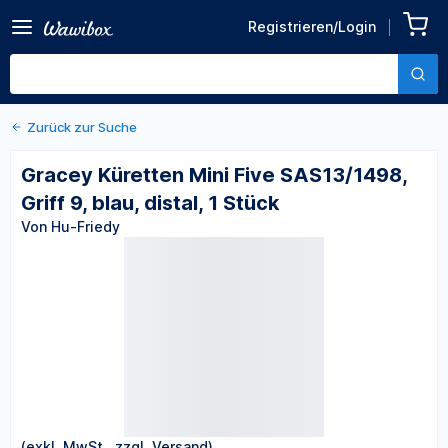
Zurück zu den Produktdetails
Gracey Küretten Mini Five
Registrieren/Login
SAS13/1498, Griff 9, blau,
Von Hu-Friedy
distal, 1 Stück
Zurück zur Suche
Gracey Küretten Mini Five SAS13/1498,
Griff 9, blau, distal, 1 Stück
Von Hu-Friedy
(exkl. MwSt., zzgl. Versand)