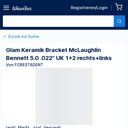
Zurück zu den Produktdetails
Glam Keramik Bracket
Registrieren/Login
McLaughlin Bennett 5.0
Von FORESTADENT
.022" UK 1+2 rechts+links
Zurück zur Suche
Glam Keramik Bracket McLaughlin
Bennett 5.0 .022" UK 1+2 rechts+links
Von FORESTADENT
(exkl. MwSt., zzgl. Versand)