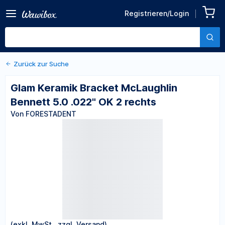
Zurück zu den Produktdetails
Glam Keramik Bracket
Registrieren/Login
McLaughlin Bennett 5.0
Von FORESTADENT
.022" OK 2 rechts
Zurück zur Suche
Glam Keramik Bracket McLaughlin
Bennett 5.0 .022" OK 2 rechts
Von FORESTADENT
(exkl. MwSt., zzgl. Versand)