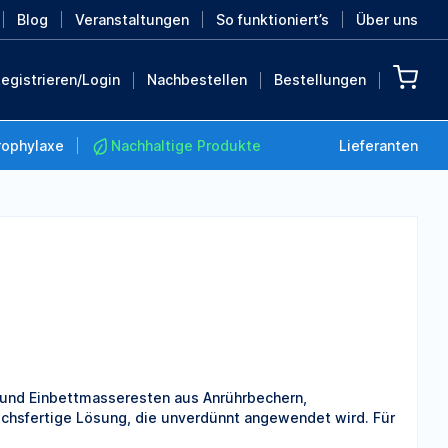
Blog
Veranstaltungen
So funktioniert’s
Über uns
egistrieren/Login
Nachbestellen
Bestellungen
rophylaxe
Nachhaltige Produkte
Lieferanten
Nachhaltige Produkte
Retten Sie die Erde mit
diesen nachhaltigen
Produkten
MEHR ENTDECKEN
- und Einbettmasseresten aus Anrührbechern,
uchsfertige Lösung, die unverdünnt angewendet wird. Für