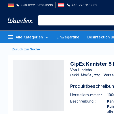
+49 6221 52048030
+43 720 116226
GipEx Kanister 5 Liter
Von Hinrichs
Alle Kategorien
Einwegartikel
Desinfektion u
Zurück zur Suche
GipEx Kanister 5 
Von Hinrichs
(exkl. MwSt., zzgl. Versa
Produktbeschreibu
Herstellernummer :
100
Beschreibung :
Kan
Kun
all