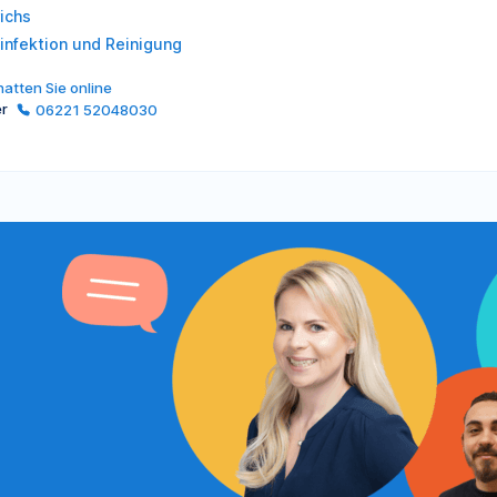
richs
infektion und Reinigung
atten Sie online
er
06221 52048030