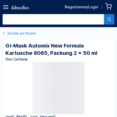
Zurück zu den Produktdetails
Gi-Mask Automix New
Registrieren/Login
Formula Kartusche 8065,
Von Coltene
Packung 2 x 50 ml
Zurück zur Suche
Gi-Mask Automix New Formula
Kartusche 8065, Packung 2 x 50 ml
Von Coltene
(exkl. MwSt., zzgl. Versand)