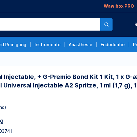
Wawibox PRO
 G-Premio Bond Kit 1
R
ble A1 Spritze, 1 ml
ectable A2 Spritze, 1
 Injectable A3
nd Reinigung
Instrumente
Anästhesie
Endodontie
P
 Injectable, + G-Premio Bond Kit 1 Kit, 1 x G-æ
al Universal Injectable A2 Spritze, 1 ml (1,7 g),
nd)
ng
03741