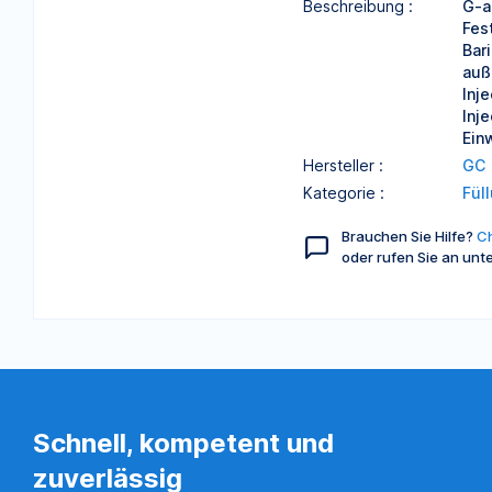
Beschreibung :
G-a
Fes
Bar
auß
Inje
Inje
Ein
Hersteller :
GC
Kategorie :
Fül
Brauchen Sie Hilfe?
Ch
oder rufen Sie an unt
Schnell, kompetent und
zuverlässig