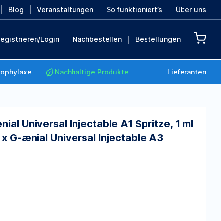
Blog
Veranstaltungen
So funktioniert’s
Über uns
egistrieren/Login
Nachbestellen
Bestellungen
rophylaxe
Nachhaltige Produkte
Lieferanten
nial Universal Injectable A1 Spritze, 1 ml
 1 x G-ænial Universal Injectable A3
Nachhaltige Produkte
Retten Sie die Erde mit
diesen nachhaltigen
Produkten
MEHR ENTDECKEN