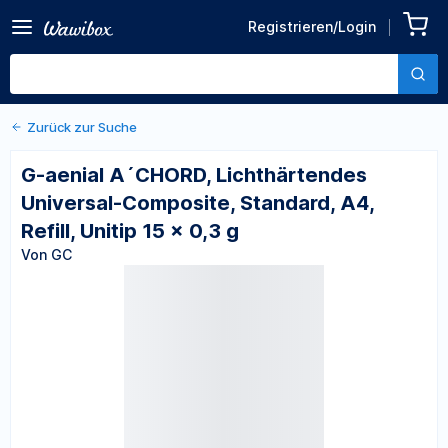
Zurück zu den Produktdetails
G-aenial A´CHORD,
Registrieren/Login
Lichthärtendes Universal-
Von GC
Composite, Standard, A4,
Refill, Unitip 15 x 0,3 g
Zurück zur Suche
G-aenial A´CHORD, Lichthärtendes
Universal-Composite, Standard, A4,
Refill, Unitip 15 x 0,3 g
Von GC