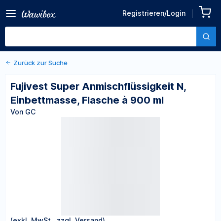
Zurück zu den Produktdetails
Fujivest Super
Registrieren/Login
Anmischflüssigkeit N,
Von GC
Einbettmasse, Flasche à
900 ml
Zurück zur Suche
Fujivest Super Anmischflüssigkeit N,
Einbettmasse, Flasche à 900 ml
Von GC
(exkl. MwSt., zzgl. Versand)