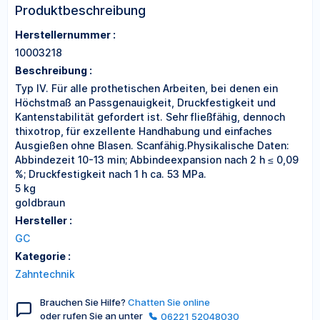
Produktbeschreibung
Herstellernummer :
10003218
Beschreibung :
Typ IV. Für alle prothetischen Arbeiten, bei denen ein
Höchstmaß an Passgenauigkeit, Druckfestigkeit und
Kantenstabilität gefordert ist. Sehr fließfähig, dennoch
thixotrop, für exzellente Handhabung und einfaches
Ausgießen ohne Blasen. Scanfähig.Physikalische Daten:
Abbindezeit 10-13 min; Abbindeexpansion nach 2 h ≤ 0,09
%; Druckfestigkeit nach 1 h ca. 53 MPa.
5 kg
goldbraun
Hersteller :
GC
Kategorie :
Zahntechnik
Brauchen Sie Hilfe?
Chatten Sie online
oder rufen Sie an unter
06221 52048030