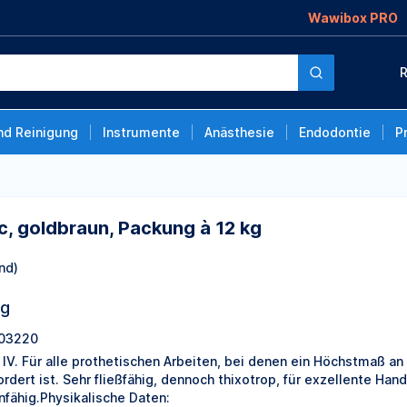
Wawibox PRO
Packung à 12 kg
R
nd Reinigung
Instrumente
Anästhesie
Endodontie
P
ic, goldbraun, Packung à 12 kg
nd)
ng
03220
 IV. Für alle prothetischen Arbeiten, bei denen ein Höchstmaß an
ordert ist. Sehr fließfähig, dennoch thixotrop, für exzellente H
nfähig.Physikalische Daten: