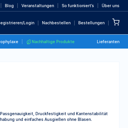
Blog
Veranstaltungen
So funktioniert’s
Über uns
egistrieren/Login
Nachbestellen
Bestellungen
rophylaxe
Nachhaltige Produkte
Lieferanten
Nachhaltige Produkte
Retten Sie die Erde mit
diesen nachhaltigen
Produkten
MEHR ENTDECKEN
 Passgenauigkeit, Druckfestigkeit und Kantenstabilität
andhabung und einfaches Ausgießen ohne Blasen.