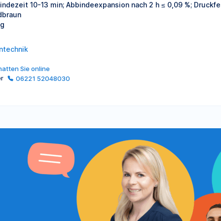
indezeit 10-13 min; Abbindeexpansion nach 2 h ≤ 0,09 %; Druckfes
dbraun
kg
ntechnik
atten Sie online
er
06221 52048030