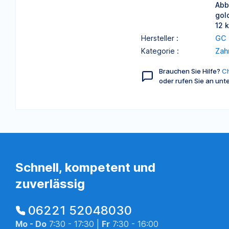
Abb
gol
12 
Hersteller :
GC
Kategorie :
Zah
Brauchen Sie Hilfe?
Ch
oder rufen Sie an unt
Schnell, kompetent und
zuverlässig
06221 52048030
Mo - Do
7:30 - 17:30 |
Fr
7:30 - 16:00