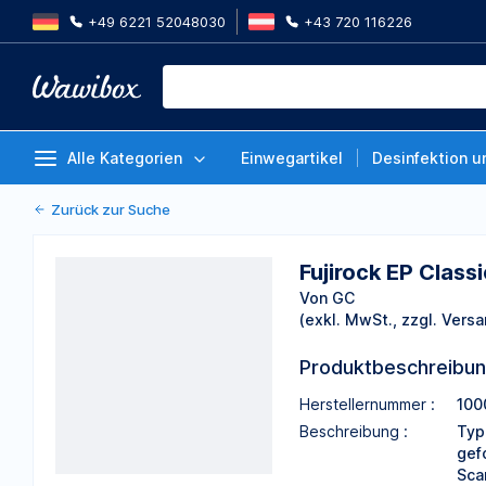
+49 6221 52048030
+43 720 116226
Fujirock EP Classic, goldbraun, 
Von GC
Alle Kategorien
Einwegartikel
Desinfektion u
Zurück zur Suche
Fujirock EP Class
Von GC
(exkl. MwSt., zzgl. Versa
Produktbeschreibu
Herstellernummer :
100
Beschreibung :
Typ
gef
Sca