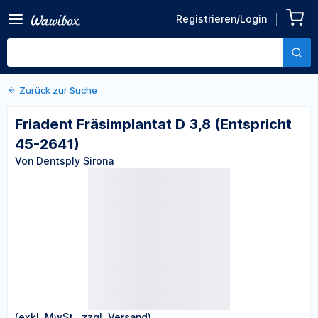
Zurück zu den Produktdetails
Friadent Fräsimplantat D
Registrieren/Login
3,8 (Entspricht 45-2641)
Von Dentsply Sirona
Zurück zur Suche
Friadent Fräsimplantat D 3,8 (Entspricht
45-2641)
Von Dentsply Sirona
(exkl. MwSt., zzgl. Versand)