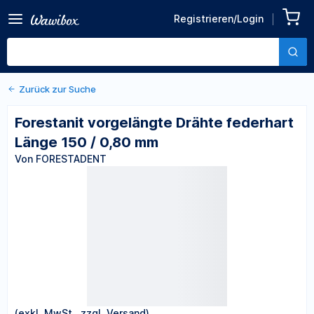
Zurück zu den Produktdetails
Forestanit vorgelängte
Registrieren/Login
Drähte federhart Länge 150
Von FORESTADENT
/ 0,80 mm
Zurück zur Suche
Forestanit vorgelängte Drähte federhart
Länge 150 / 0,80 mm
Von FORESTADENT
(exkl. MwSt., zzgl. Versand)