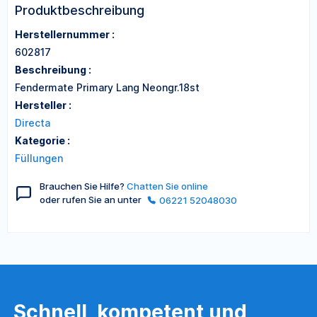
Produktbeschreibung
Herstellernummer :
602817
Beschreibung :
Fendermate Primary Lang Neongr.18st
Hersteller :
Directa
Kategorie :
Füllungen
Brauchen Sie Hilfe?
Chatten Sie online
oder rufen Sie an unter
06221 52048030
Schnell, kompetent und