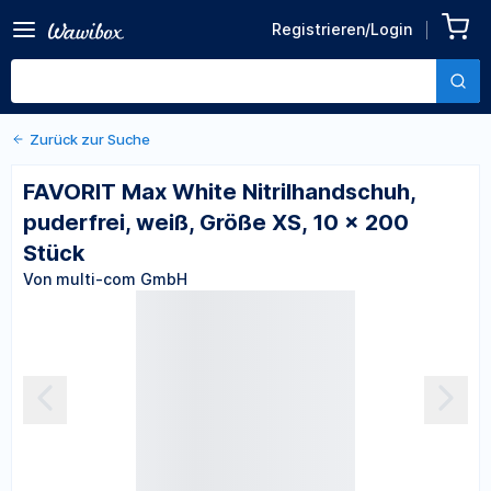
Zurück zu den Produktdetails
FAVORIT Max White
Registrieren/Login
Nitrilhandschuh, puderfrei,
Von multi-com GmbH
weiß, Größe XS, 10 x 200
Stück
Zurück zur Suche
FAVORIT Max White Nitrilhandschuh,
puderfrei, weiß, Größe XS, 10 x 200
Stück
Von multi-com GmbH