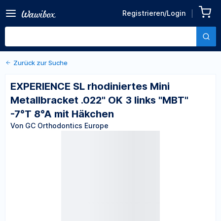
Zurück zu den Produktdetails
EXPERIENCE SL rhodiniertes
Registrieren/Login
Mini Metallbracket .022" OK
Von GC Orthodontics Europe
3 links "MBT" -7°T 8°A mit
Häkchen
Zurück zur Suche
EXPERIENCE SL rhodiniertes Mini
Metallbracket .022" OK 3 links "MBT"
-7°T 8°A mit Häkchen
Von GC Orthodontics Europe