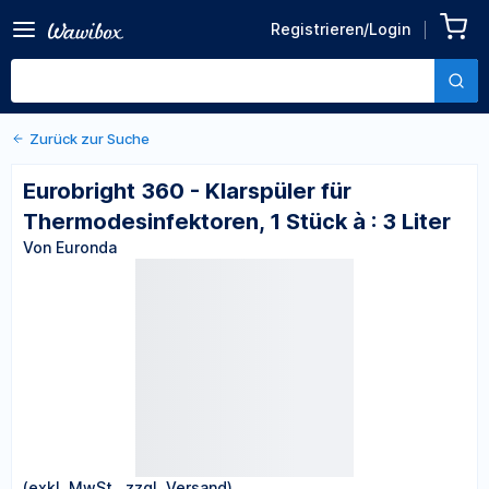
Zurück zu den Produktdetails
Eurobright 360 - Klarspüler
Registrieren/Login
für Thermodesinfektoren, 1
Von Euronda
Stück à : 3 Liter
Zurück zur Suche
Eurobright 360 - Klarspüler für
Thermodesinfektoren, 1 Stück à : 3 Liter
Von Euronda
(exkl. MwSt., zzgl. Versand)