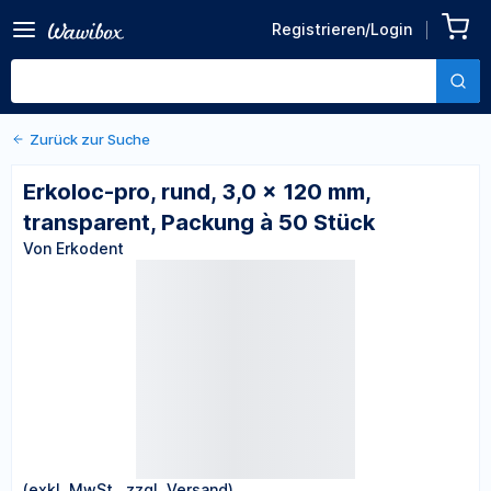
Zurück zu den Produktdetails
Erkoloc-pro, rund, 3,0 × 120
Registrieren/Login
mm, transparent, Packung à
Von Erkodent
50 Stück
Zurück zur Suche
Erkoloc-pro, rund, 3,0 × 120 mm,
transparent, Packung à 50 Stück
Von Erkodent
(exkl. MwSt., zzgl. Versand)