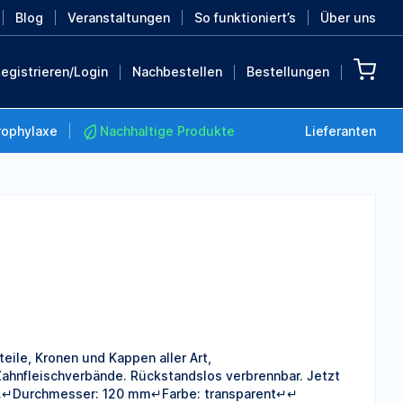
Blog
Veranstaltungen
So funktioniert’s
Über uns
egistrieren/Login
Nachbestellen
Bestellungen
rophylaxe
Nachhaltige Produkte
Lieferanten
Nachhaltige Produkte
Retten Sie die Erde mit
diesen nachhaltigen
Produkten
MEHR ENTDECKEN
eile, Kronen und Kappen aller Art,
Zahnfleischverbände. Rückstandslos verbrennbar. Jetzt
ich.↵Durchmesser: 120 mm↵Farbe: transparent↵↵