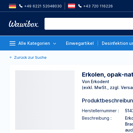
+49 6221 52048030
+43 720 116226
Erkolen, opak-natur, rund 1,5 x
Stück
Von Erkodent
Alle Kategorien
Einwegartikel
Desinfektion u
Zurück zur Suche
Erkolen, opak-na
Von Erkodent
(exkl. MwSt., zzgl. Versa
Produktbeschreibu
Herstellernummer :
514
Beschreibung :
Erk
Bra
auc