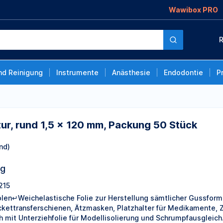
Wawibox PRO
 120 mm, Packung 50
R
nd Reinigung
Instrumente
Anästhesie
Endodontie
P
tur, rund 1,5 x 120 mm, Packung 50 Stück
nd)
ng
215
olen↵Weichelastische Folie zur Herstellung sämtlicher Gussformt
ckettransferschienen, Ätzmasken, Platzhalter für Medikamente, 
h mit Unterziehfolie für Modellisolierung und Schrumpfausgle