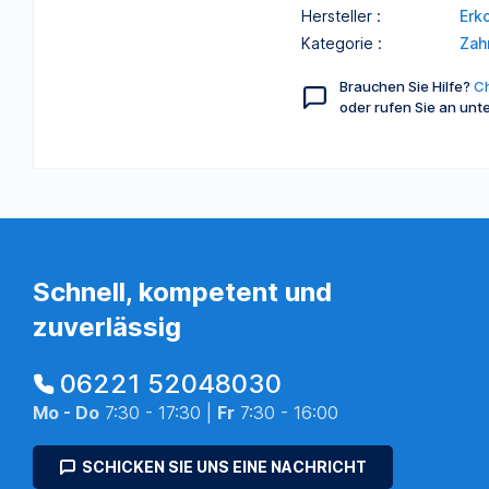
Hersteller :
Erk
Kategorie :
Zah
Brauchen Sie Hilfe?
Ch
oder rufen Sie an unt
Schnell, kompetent und
zuverlässig
06221 52048030
Mo - Do
7:30 - 17:30 |
Fr
7:30 - 16:00
SCHICKEN SIE UNS EINE NACHRICHT