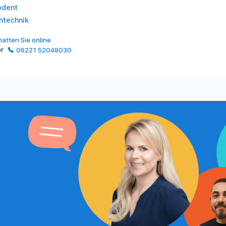
odent
ntechnik
atten Sie online
er
06221 52048030