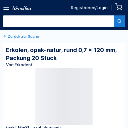
Zurück zu den Produktdetails
Erkolen, opak-natur, rund
Registrieren/Login
0,7 x 120 mm, Packung 20
Von Erkodent
Stück
Zurück zur Suche
Erkolen, opak-natur, rund 0,7 x 120 mm,
Packung 20 Stück
Von Erkodent
(exkl. MwSt., zzgl. Versand)