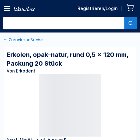
Zurück zu den Produktdetails
Erkolen, opak-natur, rund
Registrieren/Login
0,5 x 120 mm, Packung 20
Von Erkodent
Stück
Zurück zur Suche
Erkolen, opak-natur, rund 0,5 x 120 mm,
Packung 20 Stück
Von Erkodent
(exkl. MwSt., zzgl. Versand)