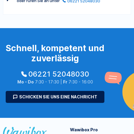
oder rufen Sie an unter
06221 52048030
Schnell, kompetent und
zuverlässig
06221 52048030
Mo - Do
7:30 - 17:30 |
Fr
7:30 - 16:00
SCHICKEN SIE UNS EINE NACHRICHT
Wawibox Pro