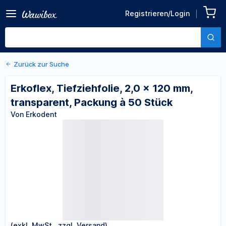
Zurück zu den Produktdetails
Erkoflex, Tiefziehfolie, 2,0 x
Registrieren/Login
120 mm, transparent,
Von Erkodent
Packung à 50 Stück
Zurück zur Suche
Erkoflex, Tiefziehfolie, 2,0 x 120 mm,
transparent, Packung à 50 Stück
Von Erkodent
(exkl. MwSt., zzgl. Versand)