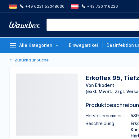
+49 6221 52048030
+43 720 116226
Erkoflex 95, Tiefziehfolien, 1,5 
Packung á 50 Stück
Von Erkodent
Alle Kategorien
Einwegartikel
Desinfektion u
Zurück zur Suche
Erkoflex 95, Tief
Von Erkodent
(exkl. MwSt., zzgl. Versa
Produktbeschreibu
Herstellernummer :
589
Beschreibung :
Erk
Kan
Här