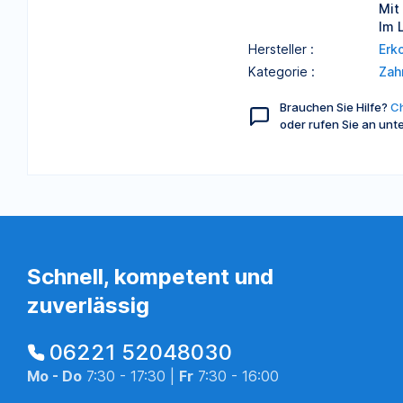
Mit
Im 
Hersteller :
Erk
Kategorie :
Zah
Brauchen Sie Hilfe?
Ch
oder rufen Sie an unt
Schnell, kompetent und
zuverlässig
06221 52048030
Mo - Do
7:30 - 17:30 |
Fr
7:30 - 16:00