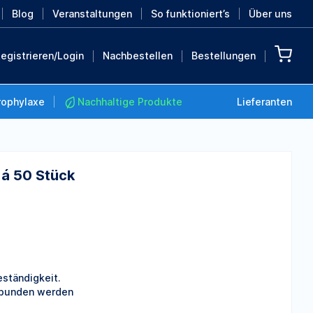
Blog
Veranstaltungen
So funktioniert’s
Über uns
egistrieren/Login
Nachbestellen
Bestellungen
rophylaxe
Nachhaltige Produkte
Lieferanten
 á 50 Stück
Nachhaltige Produkte
Retten Sie die Erde mit
diesen nachhaltigen
Produkten
MEHR ENTDECKEN
eständigkeit.
erbunden werden