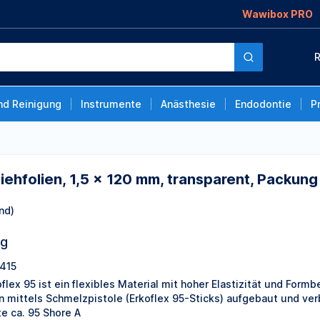
Wawibox PRO
x 120 mm, transparent,
R
nd Reinigung
Instrumente
Anästhesie
Endodontie
P
ziehfolien, 1,5 x 120 mm, transparent, Packung
nd)
ng
415
oflex 95 ist ein flexibles Material mit hoher Elastizität und Formb
n mittels Schmelzpistole (Erkoflex 95-Sticks) aufgebaut und v
te ca. 95 Shore A