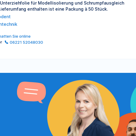
 Unterziehfolie für Modellisolierung und Schrumpfausgleich
Lieferumfang enthalten ist eine Packung à 50 Stück.
odent
ntechnik
atten Sie online
er
06221 52048030