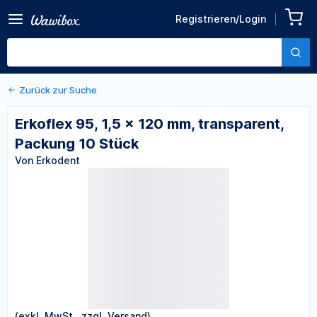
Zurück zu den Produktdetails
Erkoflex 95, 1,5 x 120 mm,
Registrieren/Login
transparent, Packung 10
Von Erkodent
Stück
Zurück zur Suche
Erkoflex 95, 1,5 x 120 mm, transparent,
Packung 10 Stück
Von Erkodent
(exkl. MwSt., zzgl. Versand)