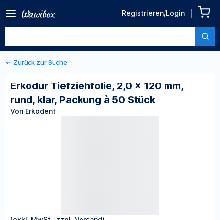
Zurück zu den Produktdetails
Erkodur Tiefziehfolie, 2,0 ×
Registrieren/Login
120 mm, rund, klar, Packung
Von Erkodent
à 50 Stück
Zurück zur Suche
Erkodur Tiefziehfolie, 2,0 × 120 mm,
rund, klar, Packung à 50 Stück
Von Erkodent
(exkl. MwSt., zzgl. Versand)