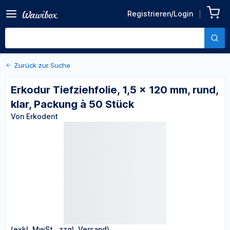
Zurück zu den Produktdetails
Erkodur Tiefziehfolie, 1,5 ×
Registrieren/Login
120 mm, rund, klar, Packung
Von Erkodent
à 50 Stück
Zurück zur Suche
Erkodur Tiefziehfolie, 1,5 × 120 mm, rund,
klar, Packung à 50 Stück
Von Erkodent
(exkl. MwSt., zzgl. Versand)