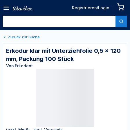
Zurück zu den Produktdetails
Erkodur klar mit
Registrieren/Login
Unterziehfolie 0,5 x 120 mm,
Von Erkodent
Packung 100 Stück
Zurück zur Suche
Erkodur klar mit Unterziehfolie 0,5 x 120
mm, Packung 100 Stück
Von Erkodent
(exkl. MwSt., zzgl. Versand)