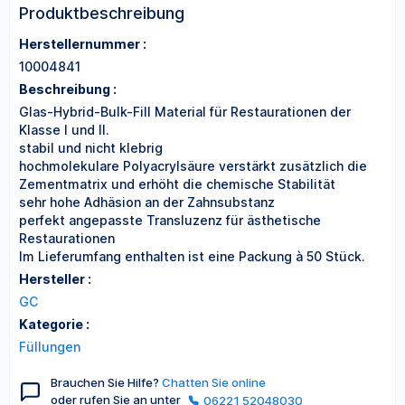
Produktbeschreibung
Herstellernummer :
10004841
Beschreibung :
Glas-Hybrid-Bulk-Fill Material für Restaurationen der
Klasse I und II.
stabil und nicht klebrig
hochmolekulare Polyacrylsäure verstärkt zusätzlich die
Zementmatrix und erhöht die chemische Stabilität
sehr hohe Adhäsion an der Zahnsubstanz
perfekt angepasste Transluzenz für ästhetische
Restaurationen
Im Lieferumfang enthalten ist eine Packung à 50 Stück.
Hersteller :
GC
Kategorie :
Füllungen
Brauchen Sie Hilfe?
Chatten Sie online
oder rufen Sie an unter
06221 52048030