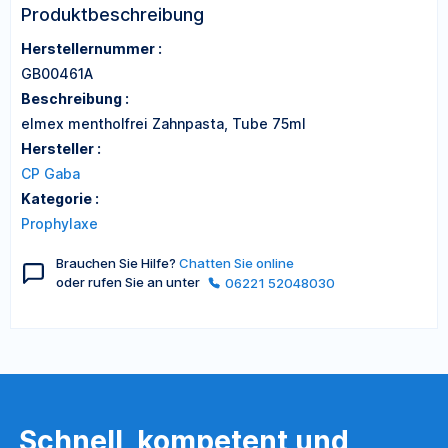
Produktbeschreibung
Herstellernummer :
GB00461A
Beschreibung :
elmex mentholfrei Zahnpasta, Tube 75ml
Hersteller :
CP Gaba
Kategorie :
Prophylaxe
Brauchen Sie Hilfe?
Chatten Sie online
oder rufen Sie an unter
06221 52048030
Schnell, kompetent und